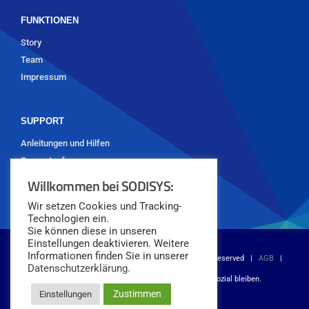
FUNKTIONEN
Story
Team
Impressum
SUPPORT
Anleitungen und Hilfen
Supportanfrage
Willkommen bei SODISYS:
Wir setzen Cookies und Tracking-
Technologien ein.
Sie können diese in unseren
Einstellungen deaktivieren. Weitere
Informationen finden Sie in unserer
© Copyright 2018 -
2026 SODISYS GmbH | All Rights Reserved |
AGB
|
Datenschutzerklärung.
Datenschutz
|
Impressum
| Digital werden. Sozial bleiben.
Zustimmen
Einstellungen