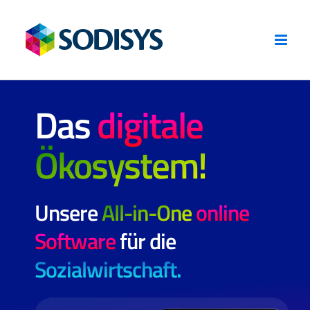
Zum
Inhalt
springen
Das
digitale
Ökosystem!
Unsere
All-in-One
online
Software
für die
Sozialwirtschaft.