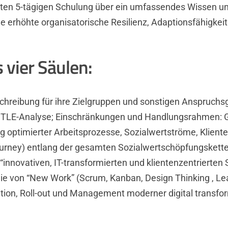
ten 5-tägigen Schulung über ein umfassendes Wissen 
eine erhöhte organisatorische Resilienz, Adaptionsfähigkei
 vier Säulen:
hreibung für ihre Zielgruppen und sonstigen Anspruchs
TLE-Analyse; Einschränkungen und Handlungsrahmen: Gov
 optimierter Arbeitsprozesse, Sozialwertströme, Klient
Journey) entlang der gesamten Sozialwertschöpfungskett
“innovativen, IT-transformierten und klientenzentrierten 
wie von “New Work” (Scrum, Kanban, Design Thinking , Lea
on, Roll-out und Management moderner digital transformi