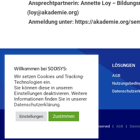
Ansprechtpartnerin: Annette Loy – Bildungs
(
loy@akademie.org
)
Anmeldung unter:
https://akademie.org/se
LÖSUNGEN
Willkommen bei SODISYS:
AGB
Wir setzen Cookies und Tracking-
+49 (30) 235 95 29-00
Technologien ein.
Nutzungsbedin
Sie können diese in unseren
team@sodisys.de
Datenschutzerk
Einstellungen deaktivieren. Weitere
Informationen finden Sie in unserer
Datenschutzerklärung.
Zustimmen
Einstellungen
© Copyright 2018 -
2026 SODISYS GmbH | All Rights Reserved |
AGB
|
Daten