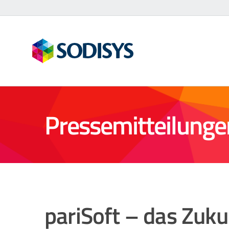
Zum
Inhalt
springen
Pressemitteilunge
pariSoft – das Zuku