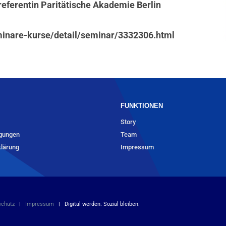
referentin Paritätische Akademie Berlin
minare-kurse/detail/seminar/3332306.html
FUNKTIONEN
Story
gungen
Team
lärung
Impressum
schutz
|
Impressum
| Digital werden. Sozial bleiben.