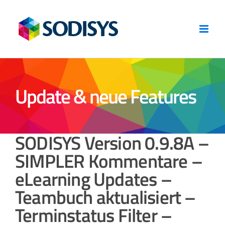
Zum
Inhalt
springen
Update & neue Features
SODISYS Version 0.9.8A –
SIMPLER Kommentare –
eLearning Updates –
Teambuch aktualisiert –
Terminstatus Filter –