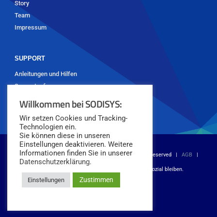
Story
Team
Impressum
SUPPORT
Anleitungen und Hilfen
Supportanfrage
Willkommen bei SODISYS:
Wir setzen Cookies und Tracking-
Technologien ein.
Sie können diese in unseren
Einstellungen deaktivieren. Weitere
Informationen finden Sie in unserer
© Copyright 2018 -
2026 SODISYS GmbH | All Rights Reserved |
AGB
|
Datenschutzerklärung.
Datenschutz
|
Impressum
| Digital werden. Sozial bleiben.
Zustimmen
Einstellungen
Instagram
LinkedIn
YouTube
X