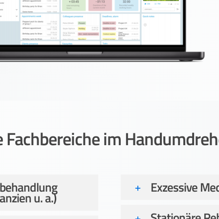
se Fachbereiche im Handumdrehe
-behandlung
Exzessive Me
nzien u. a.)
Stationäre Reh