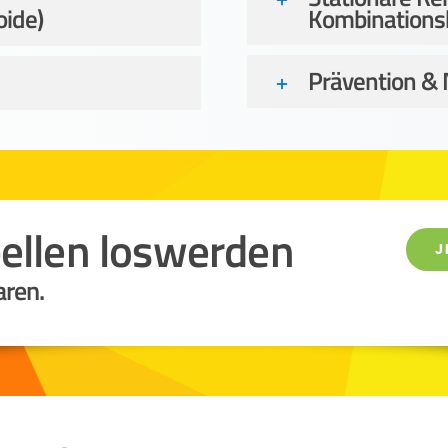
oide)
Kombinations
Prävention &
bellen loswerden
J
aren.