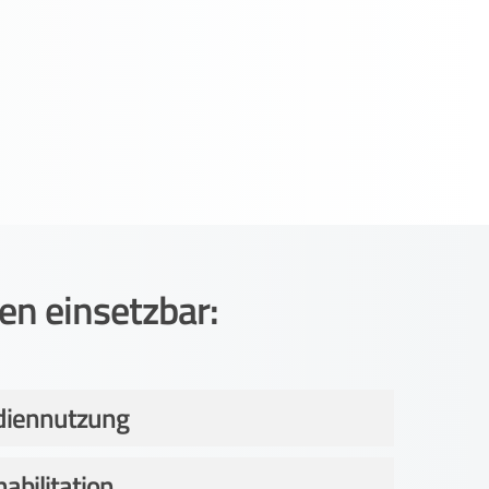
n einsetzbar:
diennutzung
abilitation,