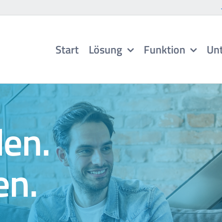
Start
Lösung
Funktion
Un
den.
en.