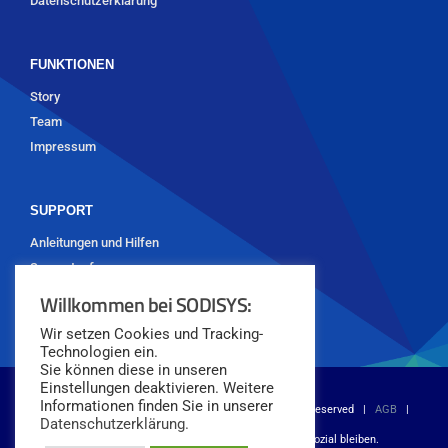
Datenschutzerklärung
FUNKTIONEN
Story
Team
Impressum
SUPPORT
Anleitungen und Hilfen
Supportanfrage
Willkommen bei SODISYS:
Wir setzen Cookies und Tracking-
Technologien ein.
Sie können diese in unseren
Einstellungen deaktivieren. Weitere
Informationen finden Sie in unserer
© Copyright 2018 -
2026 SODISYS GmbH | All Rights Reserved |
AGB
|
Datenschutzerklärung.
Datenschutz
|
Impressum
| Digital werden. Sozial bleiben.