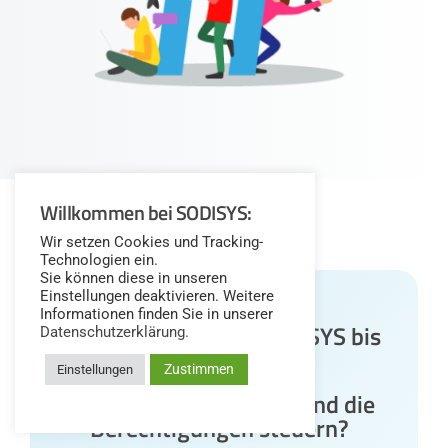
Willkommen bei SODISYS:
Die häufigsten Fragen:
Wir setzen Cookies und Tracking-
Technologien ein.
Sie können diese in unseren
Einstellungen deaktivieren. Weitere
Wie lange dauert die
Informationen finden Sie in unserer
Einrichtung von SODISYS bis
Datenschutzerklärung.
wir starten können?
Zustimmen
Einstellungen
Kann ich den Zugriff und die
Berechtigungen steuern?