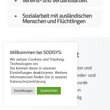
Vereins- und Verbandsarbeit
Sozialarbeit mit ausländischen
Menschen und Flüchtlingen
Willkommen bei SODISYS:
Wir kennen eure Arbeit
Wir setzen Cookies und Tracking-
Technologien ein.
Aus der Motivation, die Dokumentation und
Sie können diese in unseren
Einstellungen deaktivieren. Weitere
Abrechnung bei einem Träger der Kinder- und
Informationen finden Sie in unserer
Datenschutzerklärung.
Jugendhilfe stark zu vereinfachen, wurde
SODISYS mit vielen unterschiedlichen
Zustimmen
Einstellungen
Organisationen über die Jahre ständig
weiterentwickelt.